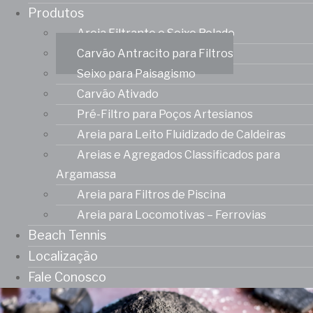
Produtos
Areia Filtrante e Seixo Rolado
Carvão Antracito para Filtros
Seixo para Paisagismo
Carvão Ativado
Pré-Filtro para Poços Artesianos
Areia para Leito Fluidizado de Caldeiras
Areias e Agregados Classificados para
Argamassa
Areia para Filtros de Piscina
Areia para Locomotivas – Ferrovias
Beach Tennis
Localização
Fale Conosco