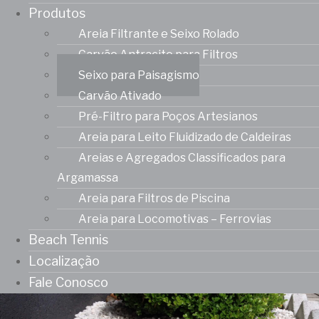
Produtos
Areia Filtrante e Seixo Rolado
Carvão Antracito para Filtros
Seixo para Paisagismo
Carvão Ativado
Pré-Filtro para Poços Artesianos
Areia para Leito Fluidizado de Caldeiras
Areias e Agregados Classificados para
Argamassa
Areia para Filtros de Piscina
Areia para Locomotivas – Ferrovias
Beach Tennis
Localização
Fale Conosco